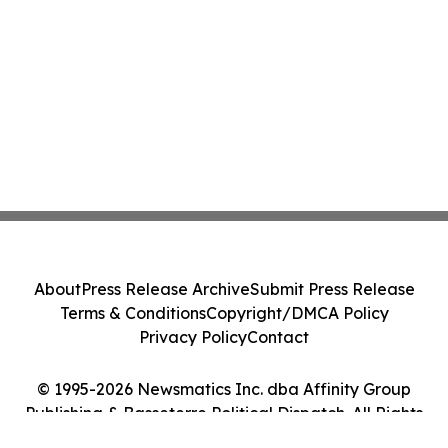
About
Press Release Archive
Submit Press Release
Terms & Conditions
Copyright/DMCA Policy
Privacy Policy
Contact
© 1995-2026 Newsmatics Inc. dba Affinity Group
Publishing & Basseterre Political Dispatch. All Rights
Reserved.