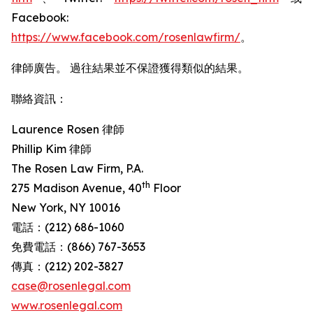
Facebook:
https://www.facebook.com/rosenlawfirm/
。
律師廣告。 過往結果並不保證獲得類似的結果。
聯絡資訊：
Laurence Rosen 律師
Phillip Kim 律師
The Rosen Law Firm, P.A.
th
275 Madison Avenue, 40
Floor
New York, NY 10016
電話：(212) 686-1060
免費電話：(866) 767-3653
傳真：(212) 202-3827
case@rosenlegal.com
www.rosenlegal.com